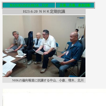
M
ASUKI,INFO,DESK
T
OP
主催、共催
、参加活動
H23-6-20
ＮＨＫ定期抗議
NHKの偏向報道に抗議する中山、小森、増木、北川