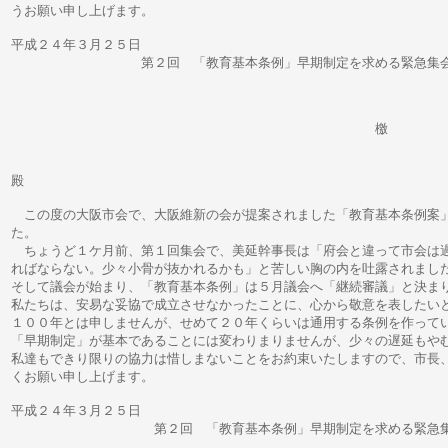
うお願い申し上げます。
平成２４年３月２５日
第２回 「教育基本条例」早期制定を求める緊急集
檄
橋下徹市長 維新
殿
この度の大阪市会で、大阪維新の会が提案されました「教育基本条例案
た。
ちょうど１ケ月前、第１回集会で、美延幹事長は「府会と違って市会は
ればならない。少々小骨が抜かれるかも」と苦しい胸の内を吐露されまし
そして議会が始まり、「教育基本条例」は５月議会へ「継続審議」と決ま
私たちは、安易な妥協で成立させなかったことに、心から敬意を表したい
１００年とは申しませんが、せめて２０年くらいは通用する条例を作って
「早期制定」が基本であることには変わりまりませんが、少々の遅延もや
私達もできり限りの協力は惜しまないことをお約束いたしますので、市長
くお願い申し上げます。
平成２４年３月２５日
第２回 「教育基本条例」早期制定を求める緊急集
参加者一