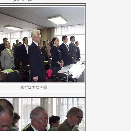
先ずは国歌斉唱