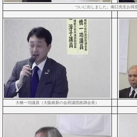
ついに出しました。南口先生お得
大橋一功議員（大阪維新の会府議団政調会長）