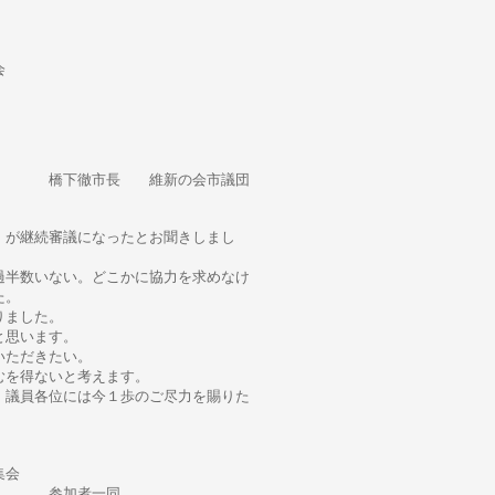
会
の会市議団
」が継続審議になったとお聞きしまし
過半数いない。どこかに協力を求めなけ
た。
りました。
と思います。
いただきたい。
むを得ないと考えます。
、議員各位には今１歩のご尽力を賜りた
会
同