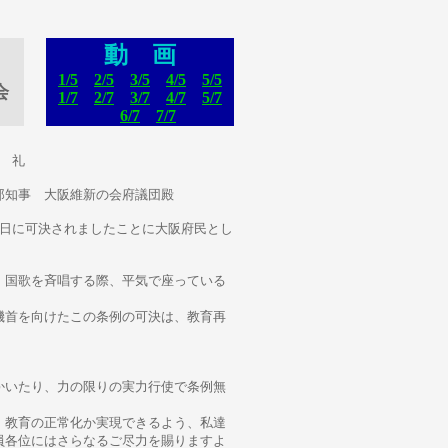
動 画
1/5
2/5
3/5
4/5
5/5
会
1/7
2/7
3/7
4/7
5/7
6/7
7/7
 礼
会府議団殿
日に可決されましたことに大阪府民とし
、国歌を斉唱する際、平気で座っている
機首を向けたこの条例の可決は、教育再
かいたり、力の限りの実力行使で条例無
、教育の正常化か実現できるよう、私達
員各位にはさらなるご尽力を賜りますよ