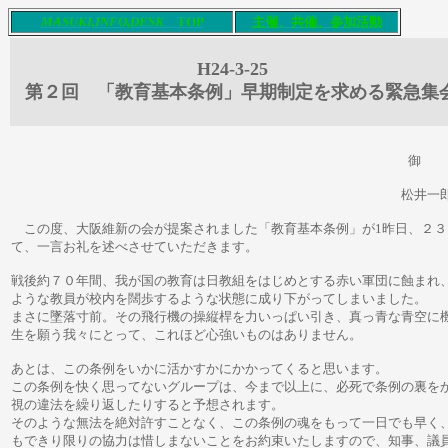
M
ASUKI,INFO,DESK
T
OP
主催、共催
、参加活動
H24-3-25
第２回 「教育基本条例」早期制定を求める緊急集
御
松井一郎知事 大阪維新の
この度、大阪維新の会が提案されました「教育基本条例」が1昨日、２３
て、一言お礼を述べさせていただきます。
戦後約７０年間、我が国の教育は日教組をはじめとする赤い軍団に蝕まれ
ような教員が校内を闊歩するような状態に成り下がってしまいました。
まさに墜落寸前。その飛行機の操縦桿を力いっぱい引き、真っ青な青空に
生を願う我々にとって、これほど心強いものはありません。
あとは、この条例をいかに活かすかにかかってくると思います。
この条例を快く思ってないグループは、今まで以上に、必死で条例の裏を
視の違法を繰り返したりすると予想されます。
そのような無法を絶対許すことなく、この条例の魂をもって一日でも早く
もできり限りの協力は惜しまないことをお約束いたしますので、知事、議