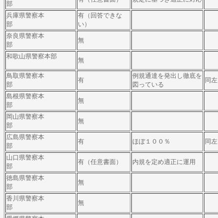
部
兵庫県警察本
有（回答できな
部
い）
奈良県警察本
無
部
和歌山県警察本部
無
鳥取県警察本
例規通達を発出し徹底を
有
同左
部
図っている
島根県警察本
無
部
岡山県警察本
無
部
広島県警察本
有
ほぼ１００％
同左
部
山口県警察本
有（任意書面）
内規を定め適正に運用
部
徳島県警察本
無
部
香川県警察本
無
部