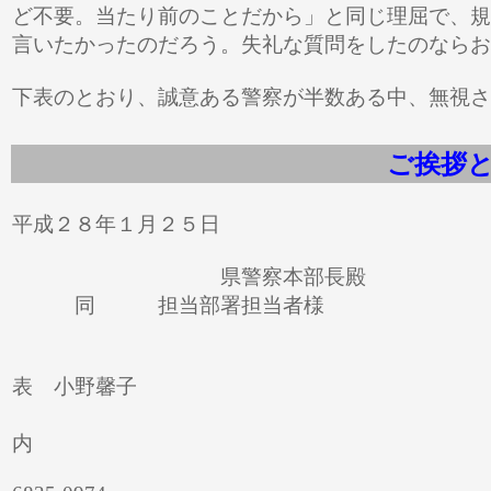
ど不要。当たり前のことだから」と同じ理屈で、規
言いたかったのだろう。失礼な質問をしたのならお
下表のとおり、誠意ある警察が半数ある中、無視さ
ご挨拶
平成２８年１
県警察本部長殿
同 担当部署担当者様
憲法一
表 小野馨子
事務局 〒565-0874
内
TEL 090-3