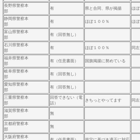
長野県警察本
有
県と合同、県が掲揚
ほぼ
部
静岡県警察本
有
ほぼ１００％
ほぼ
部
富山県警察本
有（回答無し）
部
石川県警察本
有
ほぼ１００％
同左
部
福井県警察本
有（任意書面）
国旗掲揚に努めている
部
岐阜県警察本
有（回答無し）
部
愛知県警察本
有（回答無し）
部
三重県警察本
回答できない（電
きちっとやってます
同左
部
話）
滋賀県警察本
無
部
京都府警察本
無
部
大阪府警察本
有（任意書面）
規定に基づき適正に対応