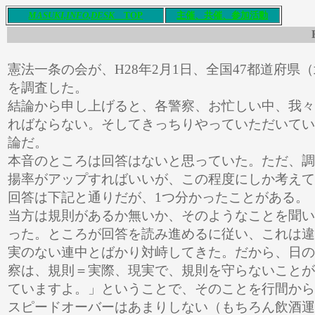
M
ASUKI,INFO,DESK
T
OP
主催、共催
、参加活動
憲法一条の会が、H28年2月1日、全国47都道府
を調査した。
結論から申し上げると、各警察、お忙しい中、我々
ればならない。そしてきっちりやっていただいてい
論だ。
本音のところは回答はないと思っていた。ただ、調
揚率がアップすればいいが、この程度にしか考えて
回答は下記と通りだが、1つ分かったことがある。
当方は規則があるか無いか、そのようなことを聞い
った。ところが回答を読み進めるに従い、これは違
実のない連中とばかり対峙してきた。だから、日の
察は、規則＝実際、現実で、規則を守らないことが
ていますよ。」ということで、そのことを行間から
スピードオーバーはあまりしない（もちろん飲酒運