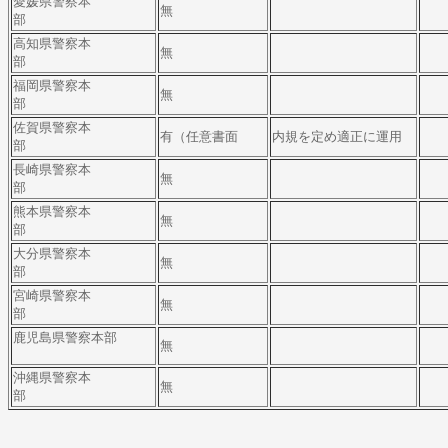
愛媛県警察本
無
部
高知県警察本
無
部
福岡県警察本
無
部
佐賀県警察本
有（任意書面
内規を定め適正に運用
部
長崎県警察本
無
部
熊本県警察本
無
部
大分県警察本
無
部
宮崎県警察本
無
部
鹿児島県警察本部
無
沖縄県警察本
無
部