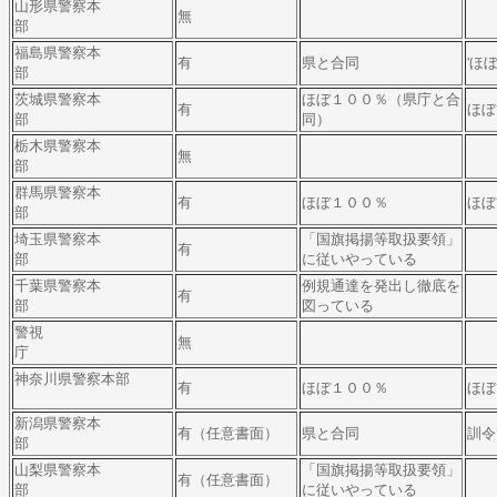
山形県警察本
無
部
福島県警察本
有
県と合同
'ほ
部
茨城県警察本
ほぼ１００％（県庁と合
有
ほぼ
部
同）
栃木県警察本
無
部
群馬県警察本
有
ほぼ１００％
ほぼ
部
埼玉県警察本
「国旗掲揚等取扱要領」
有
部
に従いやっている
千葉県警察本
例規通達を発出し徹底を
有
部
図っている
警視
無
庁
神奈川県警察本部
有
ほぼ１００％
ほぼ
新潟県警察本
有（任意書面）
県と合同
訓令
部
山梨県警察本
「国旗掲揚等取扱要領」
有（任意書面）
部
に従いやっている