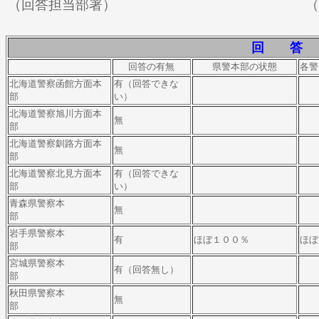
（回答担当部署） （回
回 答
回答の有無
県警本部の状態
各警
北海道警察函館方面本
有（回答できな
部
い）
北海道警察旭川方面本
無
部
北海道警察釧路方面本
無
部
北海道警察北見方面本
有（回答できな
部
い）
青森県警察本
無
部
岩手県警察本
有
ほぼ１００％
ほぼ
部
宮城県警察本
有（回答無し）
部
秋田県警察本
無
部