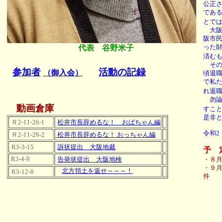
公正
であ
とで
大阪
阪市
代表 谷野米子
った
済む
そのよ
参加者
活動の記録
（御入会）
頃退
で私
れ退
勿論
動画倉庫
すこ
是非
Ｒ2-11-26-1
松井市長辞めるな！ おばちゃん編
令和
Ｒ2-11-26-2
松井市長辞めるな！ おっちゃん編
R3-3-15
訴状提出 大阪地裁
予 
R3-4-9
告発状提出 大阪地検
・８
・９
北方領土を返せ～～～！
R3-12-8
件