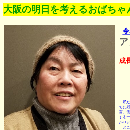
大阪の明日を考えるおばちゃ
令
ア
成
吉
大
私た
ちに
言、
する
かり
とこ