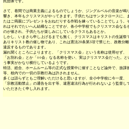
民団体です。
さて、巷間では商業主義によるものでしょうか、ジングルベルの音楽が鳴
響き、本年もクリスマスがやってきます。子供たちはサンタクロースに、
たはご両親にプレゼントをおねだりする作戦を練っていることでしょう。
れはそれでたいへん結構なことですが、各小中学校でもクリスマス会なる
のが催され、子供たちが楽しみにしているクラスもあるとか。
しかし、いまさら申し上げるまでも無く、クリスマスはキリストの生誕祭
ありキリスト教の催し物であり、これは憲法20条第3項で禁じた、政教分
違反するものであります。
漏れ聞くところによりますと、「クリスマス会」という名称は使用せず、
「お別れ会」とか「○○会」なる名称を使い、実はクリスマス会だった。と
う事実がかなり横行しているようです。
特活、総合、ホームルーム等の正式な授業中に催すことなど論外で、放課
等、校内での一切の宗教行為は許されません。
多くは語らずともご理解いただけると思いますが、全小中学校に今一度、
「宗教活動禁止」の通告を出す等、違憲違法行為が行われないよう監督し
いただきたく申し入れます。