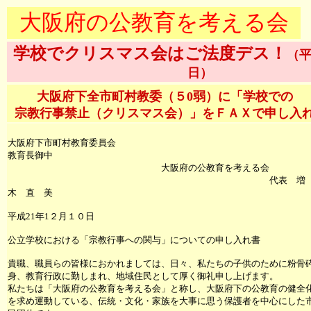
大阪府の公教育を考える会
学校でクリスマス会はご法度デス！
（平
日）
大阪府下全市町村教委（５0弱）に「学校での
宗教行事禁止（クリスマス会）」をＦＡＸで申し入
大阪府下市町村教育委員会
教育長御中
大阪府の公教育を考える会
代表 
木 直 美
平成21年1２月１０日
公立学校における「宗教行事への関与」についての申し入れ書
貴職、職員らの皆様におかれましては、日々、私たちの子供のために粉骨
身、教育行政に勤しまれ、地域住民として厚く御礼申し上げます。
私たちは「大阪府の公教育を考える会」と称し、大阪府下の公教育の健全
を求め運動している、伝統・文化・家族を大事に思う保護者を中心にした