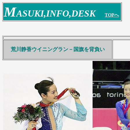
M
ASUKI,INFO,DESK
T
OPへ
荒川静香ウイニングラン－国旗を背負い