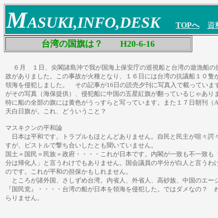
M
ASUKI,INFO,DESK
T
OPへ
資
台湾の国旗は？ H20-6-16
６月 １日、尖閣諸島沖で我が国海上保安庁の巡視船と台湾の遊漁船の
故がありました。この事故が火種となり、１６日には台湾の抗議船１０隻
領海を侵犯しました。
その記事が16日の読売夕刊に写真入で載っていま
がその写真（海保提供）、侵犯船に中国の五星紅旗が翻っているじゃあり
特に船の全部の旗には黄色がうっすらと写っています。また１７日朝刊（A
天白日旗が。これ、どういうこと？
マスキクンの平和論
日本は平和です。トラブルもほとんどありません。自民と民主が喧々諤
すが、ピストルで撃ち合いしたとも聞いていません。
国土＝国民＝民族＝政府・・・・これが日本です。内閣が一致も不一致も
分は帰化人」と言うわけでもありません。国会議員の半分が白人と言うわ
のです。これが平和の担保かもしれません。
ところが諸外国、さしずめ台湾。内省人、外省人、高砂族、中国のエー
『国民党』・・・・台湾の船が日本を領海を侵犯した。ではダメなの？ 
らりません。