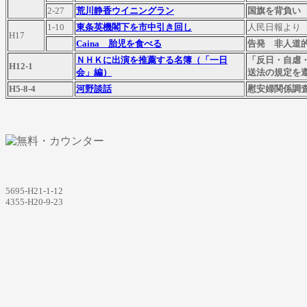
2-27
荒川静香ウイニングラン
国旗を背負い
1-10
東条英機閣下を市中引き回し
人民日報より
H17
Caina 胎児を食べる
告発 非人道
ＮＨＫに出演を推
薦する名簿（「一日
「反日・自虐
H12-1
会」編）
送法の規定を
H5-8-4
河野談話
慰安婦関係調
5695-H21-1-12
4355-H20-9-23