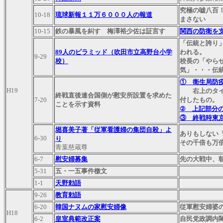
究極の嘘八百
10-18
琉球新報１１万６０００人の報道
まさない
10-15
鉄の暴風を糾す 梅澤裕少佐は証言す
関西の防衛を
「伝統と誇り
89人のピラミッド（吹田市立高野台小学
われる。
9-29
校）
校長の「やら
気」・・・伝
① 衛生局防
H19
右上のタイプ
終戦直後連合国側が慰安所設置を求めた
7-20
付したもの。
ことを示す資料
② 上記部分
③ 終戦時東
堀喜美子著「従軍看護婦の集団自殺」よ
ありもしない
6-30
り
その千倍も万
青葉慈蔵尊
6-7
慰安婦募集
先の大戦中、
5-31
五・一五事件檄文
1-1
天野勅語
9-26
教育勅語
6-20
韓国ナヌムの家
慰安婦像
従軍慰安婦婆
H18
6-2
皇室典範改正案
自民党政調内