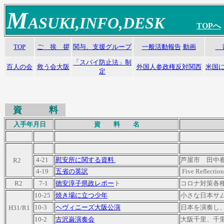
M
ASUKI,INFO,DESK
T
OPへ
TOP
ご 挨 拶
関与、支援グループ
一般活動報告
動画
「スパイ防止法」制
百人の会
救う会大阪
外国人参政権反対関西
米国
定
資 料
入手年月日
資 料 名
R2
4-21
慰安所に関する資料
芦屋市 田中
4-19
五省の英訳
Five Reflection
R2
7-1
徳安淳子県政レポー
ト
コロナ対策各
10-25
焼き場に立つ少年
小さな日本サ
10-3
ヘヴィニーズ大阪公演
日本を演奏し
H31/R1
10-2
古沢巌演奏会
大阪千里、千