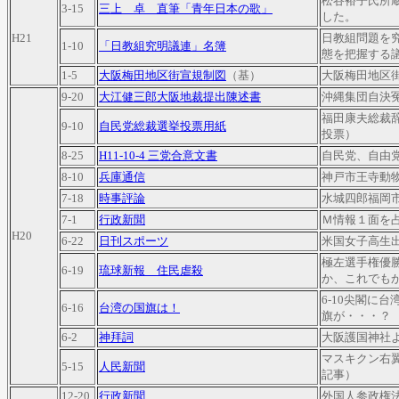
松谷裕子氏所
3-15
三上 卓 直筆「青年日本の歌」
した。
H21
日教組問題を
1-10
「日教組究明議連」名簿
態を把握する
1-5
大阪梅田地区街宣規制図
（基）
大阪梅田地区
9-20
大江健三郎大阪地裁提出陳述書
沖縄集団自決
福田康夫総裁
9-10
自民党総裁選挙投票用紙
投票）
8-25
H11-10-4 三党合意文書
自民党、自由
8-10
兵庫通信
神戸市王寺動
7-18
時事評論
水城四郎福岡
7-1
行政新聞
Ｍ情報１面を
H20
6-22
日刊スポーツ
米国女子高生
極左選手権優
6-19
琉球新報 住民虐殺
か、これでも
6-10尖閣に
6-16
台湾の国旗は！
旗が・・・？
6-2
神拜詞
大阪護国神社
マスキクン右翼
5-15
人民新聞
記事）
12-20
行政新聞
外国人参政権