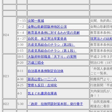
7－15
尖閣一夜城
尖閣、魚釣島
7－2
金剛山歌劇団阪神地区公演
金剛山歌劇団
6－4
教育基本条例に対するわが党の見解
教育基本条例
H24
4－27
自民党、改正憲法草案発表
現憲法との比
1-30
共産党系組合のチラシ（第2段）
教育基本条例
1-15
共産党系組合のチラシ（第１段）
教育基本条例
10-5
大阪府幹部職員「天下り」の実態
平成２３年３
8-20
万歳三唱令
明治12年（18
「外国人参政
8-11
自治基本条例制定自治体
ごと一覧表。
H23
4-30
新高山登レ一二〇八
戦艦長門より
4-25
警察も反日・左傾化
行政新聞「平
大内保治氏が
4-3
気まぐれ書房在庫表
身！！
「自民党政権
H22
5-30
「政府 拉致問題対策本部」発行冊子
相違点に着目