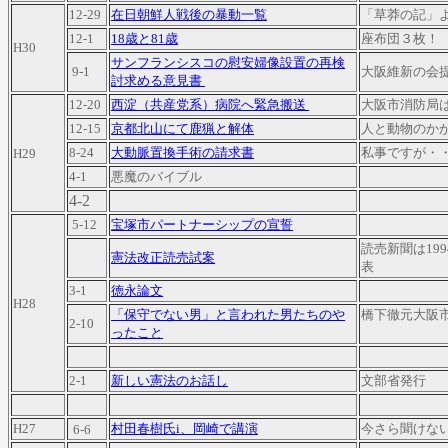
12-29
在日朝鮮人戦後の暴動一覧
「草莽の記」
12-1
18歳と81歳
座布団３枚！
H30
サンフランシスコの慰安婦像設置の再検
9-1
大阪維新の会
討求める意見書
12-20
西淀（共産党系）病院へ緊急搬送
大阪市消防局
12-15
京都北山にて鹿猟と解体
人と動物のか
8-24
大動脈置換手術の請求書
私事ですが・
H29
4-1
悪魔のバイブル
4-2
5-12
宝塚市パートナーシップの宣誓
読売新聞は199
憲法改正読売試案
表
3-1
徳永論文
H28
「保守でない男」と言われた男たちのや
橋下徹元大阪
2-10
ったこと
2-1
新しい憲法のお話し
文部省発行
H27
村田春樹氏i、岡崎で講演
今さら聞けな
6-6