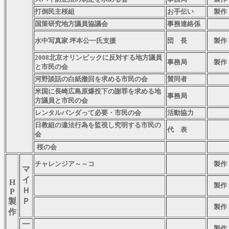
打倒民主桜組
お手伝い
製作
国策研究地方議員協議会
事務連絡係
水中写真家 坪本公一
氏支援
団 長
製作
2008北京オリンピックに反対する地方議員
事務局
製作
と市民の会
河野談話の白紙撤回を求める市民の会
賛同者
米
国に長崎広島原爆投下の謝罪を求める地
事務局
方議員と市民の会
レンタルパンダって必要・市民の会
活動協力
日教組の違法行為を監視し究明する市民の
代 表
会
桜の会
チャレンジア～～コ
製作
マ
イ
H
製作
Ｈ
P
製
Ｐ
製作
作
一
製作