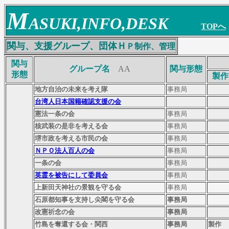
M
ASUKI,INFO,DESK
T
OPへ
関与、支援グループ、
団体
Ｈ
Ｐ
制作、管
理
関与
グループ名
AA
関与形態
形態
製作
地方自治の未来を考え隊
事務局
台湾人日本国籍確認支援の会
憲法一条の会
事務局
核武装の是非を考える会
事務局
堺市政を考える市民の会
事務局
ＮＰＯ法人百人の会
事務局
一条の会
事務局
英霊を被告にして委員会
事務局
上新田天神社の景観を守る会
事務局
石原都知事を支持し尖閣を守る会
事務局
改憲祈念の会
事務局
竹島を奪還する会・関西
事務局
製作