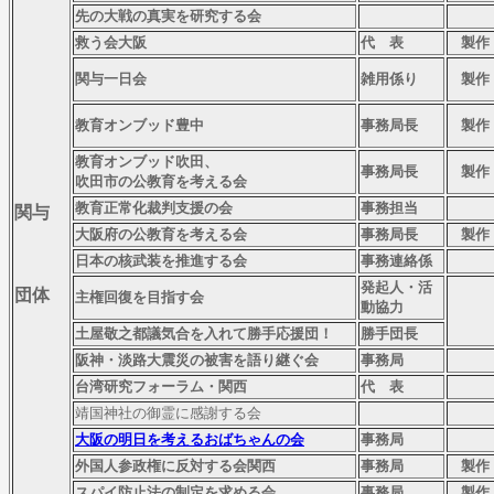
先の大戦の真実を研究する会
救う会大阪
代 表
製作
関与一日会
雑用係り
製作
教育オンブッド豊中
事務局
長
製作
教育オンブッド
吹田、
事務局長
製作
吹田市の公教育を考
える会
教育正常化裁判支援の会
事務担当
関与
大阪府の公教育を考える会
事務局長
製作
日本の核武装を推進する会
事務連絡係
発起人・活
団
体
主権回復を目指す会
動協力
土屋敬之都議気合を入れて勝手応援団！
勝手団長
阪神・淡路大震災の被害を語り継ぐ会
事務局
台湾研究フォーラム・関西
代 表
靖国神社の御霊に感謝する会
大阪の明日を考えるおばちゃんの会
事務局
外国人参政権に反対する会関西
事務局
製作
スパイ防止法の制定を求める会
事務局
製作