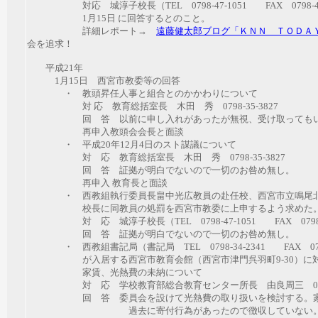
対応 城淳子校長（TEL 0798-47-1051 FAX 0798-47
1月15日 に回答するとのこと。
詳細レポート→
遠藤健太郎ブログ「ＫＮＮ ＴＯＤＡ
会を追求！
平成21年
1月15日
西宮市教委等の回答
・ 教頭昇任人事と組合とのかかわりについて
対 応 教育総括室長 木田 秀 0798-35-3827
回 答 以前に申し入れがあったが無視、受け取ってもい
再申入
教頭会会長と面談
・ 平成20年12月4日のスト謀議について
対 応 教育総括室長 木田 秀 0798-35-3827
回 答 証拠が明白でないので一切のお咎め無し。
再申入
教育長と面談
・ 西教組執行委員長畠中光広教員の赴任校、西宮市立鳴尾北
校長に同教員の処罰を西宮市教委に上申するよう求めた
対 応 城淳子校長（TEL 0798-47-1051 FAX 0798-4
回 答 証拠が明白でないので一切のお咎め無し。
・ 西教組書記局（書記局 TEL 0798-34-2341 FAX 0798-
が入居する西宮市教育会館（西宮市津門呉羽町9-30）に対
家賃、光熱費の未納について
対 応 学校教育部総合教育センター所長 由良周三 0798-6
回 答 委員会を設けて光熱費の取り扱いを検討する。家
過去に寄付行為があったので徴収していない