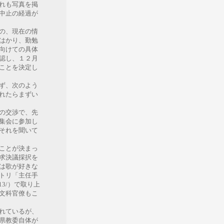
れも写真を掲
中止の経過が
の、現在の情
はかり、勤勉
向けての具体
認し、１２月
ことを決定し
ず、次のよう
れたらまずい
の交渉で、先
集会に参加し
それを聞いて
ことが決まっ
求決議採択を
は歌が好きな
トリ「主任手
45313/）で取り上
文科官僚もこ
れているが、
県教委自体が