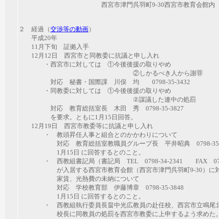
西宮市津門呉羽町9-30西宮市教育会館内
２ 経過（
交渉等の動画
）
平成20年
11月下旬 証拠入手
12月12日 西宮市と同教委に抗議と申し入れ
・西宮市に対しては ①今後後援の取りやめ
②しかるべき人から謝罪
対応 秘書・国際課 川俣 均 0798-35-3432
・同教委に対しては ①今後後援の取りやめ
②謀議した連中の処罰
対応 教育総括室長 木田 秀 0798-35-3827
を要求。ともに1月15日回答。
12月19日 西宮市教委等に抗議と申し入れ
・ 教頭昇任人事と組合とのかかわりについて
対応 教育総括室教職員グループ長 平井昭典 0798-35-3
1月15日 に回答するとのこと。
・ 西教組書記局（書記局 TEL 0798-34-2341 FAX 0798-
が入居する西宮市教育会館（西宮市津門呉羽町9-30）に対
家賃、光熱費の未納について
対応 学校教育部 伊藤博章 0798-35-3848
1月15日 に回答するとのこと。
・ 西教組執行委員長畠中光広教員の赴任校、西宮市立鳴尾北
校長に同教員の処罰を西宮市教委に上申するよう求めた