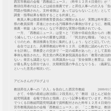
西宮市教組の会報「西教組ニュース」（昨年１２月４日発行）が「
教頭任用者のほとんどは組合推薦です」と昇任人事への介入を「告
問題が指摘された。文科省側は「あってはならないことだ」として
調査・指導結果を報告することを約束した。
教員人事は都道府県教育委員会に権限があるが、実際は昨年夏に
県の教員採用・昇進にかかわる汚職事件の事例が示すように、教職
推薦・斡旋（あつせん）など不適切な実態が指摘されている。
一方、「西教組ニュース」は堂々と「行政や非組合員からの（教
う減らしていくかが今の重要な課題」「『民主的な職場』『ゆとり
くりのため、教頭推薦を完全に集約しましょう」などと記していた
会合ではまた、兵庫県教組が昨年１２月、公務員に認められてい
キを計画し、県教委との交渉で「一定の成果があった」として直前
事例も報告された。民主党の輿石東参院議員会長の「教育の政治的
ない」発言も議題となり、出席議員からは「安全保障と教育は、自
が最も異なる部分であり、次期衆院選の争点となりうる」（義家弘
といった意見が相次いだ。
アビルさんのブログより
教頭昇任人事への「介入」を告白した西宮市教組
2009/01/
さて、今朝の産経は政治面に２段見出しで「教頭 ほとんど組合
組究明議連 会報で告白と指摘」という記事を載せています。昨日
でつくる日教組問題究明議連で資料配付された昨年１２月４日発行
宮市教職員組合の会報「西教組ニュース」が、「ここ数年は、教頭