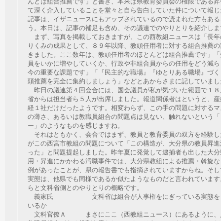
んどは組合推薦です」と書き、本来は県教育委員会の権限である昇
て深く介入していることを堂々と自ら告白していた件について報じ
記事は、イザニュースにもアップされているので読まれた方もある
う。本日は、記事の補足も含め、その議連でのやりとりを紹介しま
まず、写真を掲載しておきますが、この西教組ニュースは「長年
りくみの成果として、８９年以降、教頭任用者に対する組合推薦の
きました。ここ数年は、教頭任用者のほとんどは組合推薦です」「
員をいかに増やしていくか、行政や非組合員からの任用をどう減ら
今の重要な課題です」「『民主的な職場』『ゆとりある職場』づく
頭推薦を完全に集約しましょう」などとあからさまに記していまし
昨日の議連第４回会合には、国会議員が私が気づいた範囲で１８
省からは担当者ら５人が出席しました。報道関係者はというと、産
経１社だけだったようです。相変わらず、この手の問題に対するマ
の薄さ、あるいは教職員組合の問題点は見ない、触れないという「
ー」のようなものを感じますね。
それはともかく、会合ではまず、教員と教育委員の双方を経験し
がこの西宮市教組の問題について「この構造が、大分県の教員昇進
った」と問題提起しました。昨年夏に発覚して逮捕者も出した大分
用・昇進にかかわる汚職事件では、大分県教組による推薦・斡旋な
例があったことが、県の報告書でも指摘されていますからね。そし
実態は、他県でも同様であるか似たようなものだと言われています
らと文科省側とのやりとりの概略です。
義家氏 文科省は組合が人事権をにぎっている実態をど
いるか
文科官僚Ａ まさにここ（西教組ニュース）にあるように、