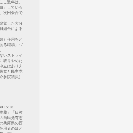
ここ数年は、
白」している
、次回会合で
発覚した大分
員組合による
頭）任用をど
ある職場』づ
。
ないストライ
に取りやめた
中立はありえ
民党と民主党
介参院議員）
30 15:18
推薦」「日教
の自民党有志
の兵庫県の西
任用者のほと