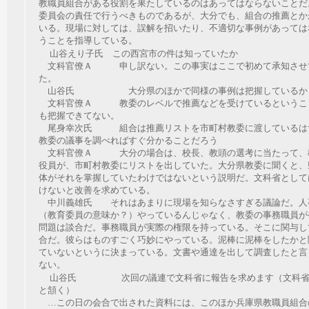
教職員組合がある役割を果たしているのはあってはならないことだ
委員会の責任で行うべきものであるが、大分でも、組合の推薦とか
いる。現場に対しては、誤解を招いたり、不適切な事例があっては
うことを指導している。
山谷えり子氏 この西宮市の件は知っていたか
文科官僚Ａ 申し訳ない。この事実はここで初めて承知させ
た。
山谷氏 大分県のほかで同様の事例は把握しているか
文科官僚Ａ 教委のレベルで推薦などを受けているというこ
も把握できてない。
尾身幸次氏 組合は推薦リストを市町村教委に渡しているは
教委の議事を調べればすぐ分かることだろう
文科官僚Ａ 大分の場合は、校長、教頭の選考に当たって、
役員が、市町村教委にリストを出していた。大分県教委に聞くと、
体がそれを掌握していたわけではないという説明だ。文科省として
けないと改善を求めている。
中川義雄氏 それはあまりに現場を知らなさすぎる議論だ。人
（教育委員の意味か？）やっているんじゃなく、教委の事務職員が
問題は談合だ。事務職員が実際の権限を持っている。そこに関与し
合だ。彼らはものすごく巧妙にやっている。泥棒に泥棒をしたかと
ていないというに決まっている。文書や通達を出して調査したと言
ない。
山谷氏 次回の議連で文科省に報告を求めます（文科省
と頷く）
…この日の会合で出された資料には、このほか兵庫県教職員組合