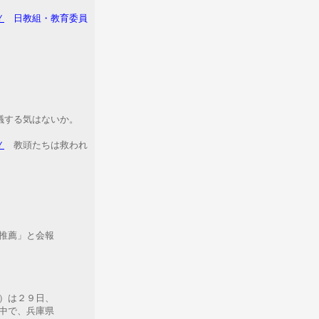
Ｙ
日教組・教育委員
る気はないか。
Ｙ
教頭たちは救われ
推薦」と会報
）は２９日、
中で、兵庫県