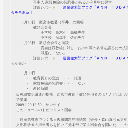
再申入
家賃免除の契約書があるか今月中に探す
詳細レポート→
遠藤健太郎ブログ「ＫＮＮ ＴＯＤＡ
会を再追及！
1月18日 西宮市教委
（平井）
の回答
教頭会会長
小学校 高木小 高橋先生
中学校 深津中 佐伯先生
1月23日 教頭会会長と面談
貴会は西教組に対し、おのれ等の名誉を護るため抗議す
即座に「ない」
詳細レポート→
遠藤健太郎ブログ「ＫＮＮ ＴＯＤＡ
るか否か
1月30日
・ 教育長との面談・・・・拒否
・
家賃免除の契約書・・・・ない
・ 産経新聞
日教組究明議連が指摘、西宮市教組「教頭任用者のほとんどは組合
で暴露
2009.1.29 18:59 サンケイ
このニュースのトピックス：国会
自民党有志でつくる日教組問題究明議連（会長・森山真弓元文相
文部科学省の担当者らを招いて党本部で第４回会合を開いた。この