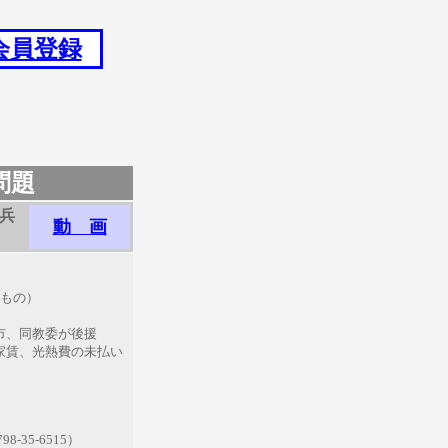
会員登録
問題
組兵
動 画
たもの）
市、同教委が後援
賃、光熱費の未払い
5-6515）