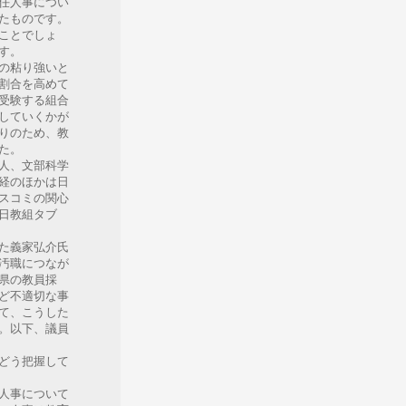
任人事につい
たものです。
ことでしょ
す。
の粘り強いと
割合を高めて
受験する組合
していくかが
りのため、教
た。
人、文部科学
経のほかは日
スコミの関心
日教組タブ
た義家弘介氏
汚職につなが
県の教員採
ど不適切な事
て、こうした
。以下、議員
う把握して
人事について