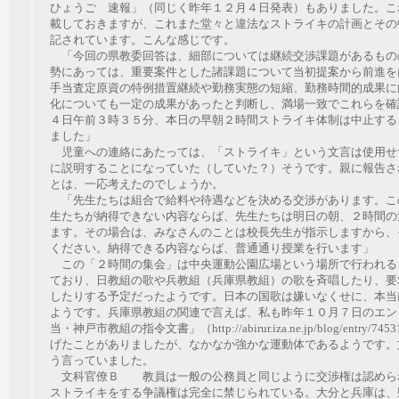
ひょうご 速報」（同じく昨年１２月４日発表）もありました。こ
載しておきますが、これまた堂々と違法なストライキの計画とその
記されています。こんな感じです。
「今回の県教委回答は、細部については継続交渉課題があるもの
勢にあっては、重要案件とした諸課題について当初提案から前進を
手当査定原資の特例措置継続や勤務実態の短縮、勤務時間的成果に
化についても一定の成果があったと判断し、満場一致でこれらを確
４日午前３時３５分、本日の早朝２時間ストライキ体制は中止する
ました」
児童への連絡にあたっては、「ストライキ」という文言は使用せ
に説明することになっていた（していた？）そうです。親に報告さ
とは、一応考えたのでしょうか。
「先生たちは組合で給料や待遇などを決める交渉があります。こ
生たちが納得できない内容ならば、先生たちは明日の朝、２時間の
ます。その場合は、みなさんのことは校長先生が指示しますから、
ください。納得できる内容ならば、普通通り授業を行います」
この「２時間の集会」は中央運動公園広場という場所で行われる
ており、日教組の歌や兵教組（兵庫県教組）の歌を斉唱したり、要
したりする予定だったようです。日本の国歌は嫌いなくせに、本当
ようです。兵庫県教組の関連で言えば、私も昨年１０月７日のエン
当・神戸市教組の指令文書」（http://abirur.iza.ne.jp/blog/entry/7
げたことがありましたが、なかなか強かな運動体であるようです。
う言っていました。
文科官僚Ｂ 教員は一般の公務員と同じように交渉権は認めら
ストライキをする争議権は完全に禁じられている。大分と兵庫は、