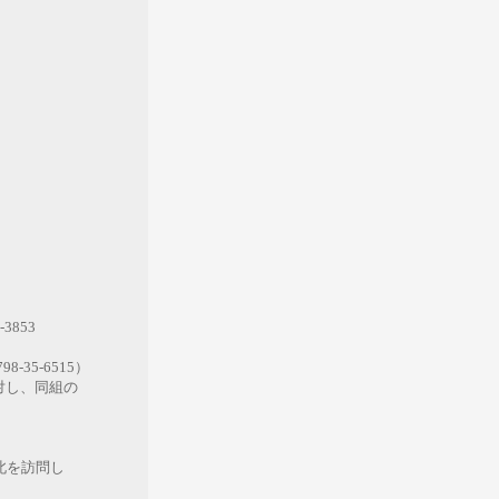
853
35-6515）
し、同組の
を訪問し
。