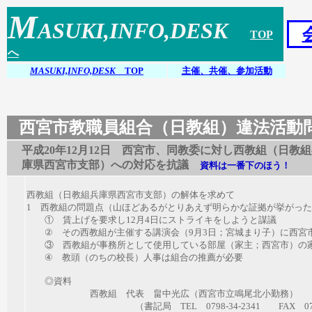
M
ASUKI,INFO,DESK
T
OP
へ
M
ASUKI,INFO,DESK
T
OP
主催、共催
、参加活動
西宮市教職員組合（日教組）違法活動
平成20年12月12日 西宮市、同教委に対し西教組（日教
庫県西宮市支部）への対応を抗議
資料は一番下のほう！
西教組（日教組兵庫県西宮市支部）の解体を求めて
1 西教組の問題点（山ほどあるがとりあえず明らかな証拠が挙がっ
① 賃上げを要求し12月4日にストライキをしようと謀議
② その西教組が主催する講演会（9月3日；宮城まり子）に西宮
③ 西教組が事務所として使用している部屋（家主；西宮市）の家
④ 教頭（のちの校長）人事は組合の推薦が必要
◎資料
西教組 代表 畠中光広（西宮市立鳴尾北小勤務）
（書記局 TEL 0798-34-2341 FAX 0798-3